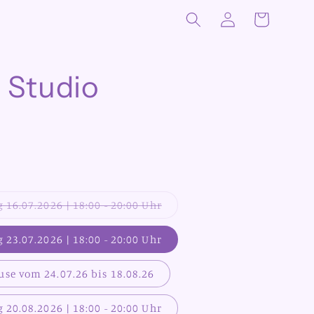
Warenkorb
Einloggen
 Studio
 16.07.2026 | 18:00 - 20:00 Uhr
Variante
ausverkauft
oder
 23.07.2026 | 18:00 - 20:00 Uhr
nicht
verfügbar
e vom 24.07.26 bis 18.08.26
 20.08.2026 | 18:00 - 20:00 Uhr