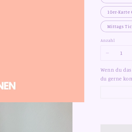
10er-Karte
Mittags Tic
Anzahl
Verringer
die
Menge
Wenn du das 
für
du gerne k
Open
Studio