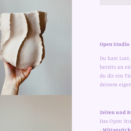
Open Studio
Du hast Lust
bereits an e
du dir ein T
deinem eigen
Zeiten und 
Das Open Stud
-
Mittagstick