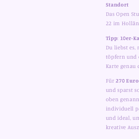
Standort
Das Open Stu
22 im Holländ
Tipp
:
10er-Ka
Du liebst es
töpfern und d
Karte genau d
Für
270 Euro
und sparst s
oben genann
individuell p
und ideal, u
kreative Aus