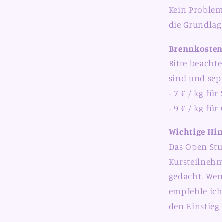
Kein Proble
die Grundlag
Brennkoste
Bitte beachte
sind und sep
- 7 € / kg fü
- 9 € / kg fü
Wichtige Hi
Das Open Stu
Kursteilnehm
gedacht. Wen
empfehle ic
den Einstieg 