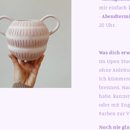
mir einfach
-
Abendterm
20 Uhr.
Was dich erw
Im Open Stud
ohne Anleitu
Ich kümmere
brennen. Na
habe, kannst
oder mit Eng
Farben zur V
Noch nie gla