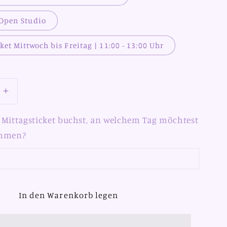
 Open Studio
ket Mittwoch bis Freitag | 11:00 - 13:00 Uhr
e
Erhöhe
die
Menge
Mittagsticket buchst, an welchem Tag möchtest
für
ommen?
Open
Studio
In den Warenkorb legen